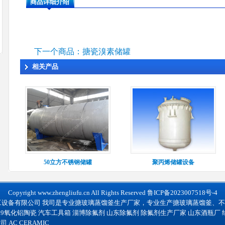
商品详细介绍
下一个商品：搪瓷溴素储罐
相关产品
50立方不锈钢储罐
聚丙烯储罐设备
Copyright
www.zhengliufu.cn
All Rights Reserved
鲁ICP备2023007518号-4
工设备有限公司 我司是专业搪玻璃蒸馏釜生产厂家，专业生产搪玻璃蒸馏釜、
99氧化铝陶瓷
汽车工具箱
淄博除氟剂
山东除氟剂
除氟剂生产厂家
山东酒瓶厂
公司
AC CERAMIC