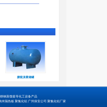
搪瓷溴素储罐
不锈钢蒸馏釜等化工设备产品
纳米隔热板
聚氯化铝
广州保安公司
聚氯化铝厂家