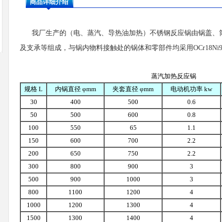
商品详细介绍
我厂生产的（电、蒸汽、导热油加热）不锈钢反应锅由锅盖、
及支承等组成，与锅内物料接触处的锅体和零部件均采用OCr18Ni9或
蒸汽加热反应锅
规格 L
内锅直径 φmm
夹套直径 φmm
电动机功率 kw
30
400
500
0.6
50
500
600
0.8
100
550
65
1.1
150
600
700
2.2
200
650
750
2.2
300
800
900
3
500
900
1000
3
800
1100
1200
4
1000
1200
1300
4
1500
1300
1400
4