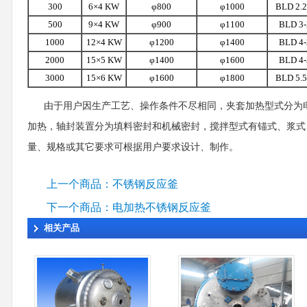
300
6×4 KW
φ800
φ1000
BLD 2.2
500
9×4 KW
φ900
φ1100
BLD 3-
1000
12×4 KW
φ1200
φ1400
BLD 4-
2000
15×5 KW
φ1400
φ1600
BLD 4-
3000
15×6 KW
φ1600
φ1800
BLD 5.5
由于用户因生产工艺、操作条件不尽相同，夹套加热型式分为
加热，轴封装置分为填料密封和机械密封，搅拌型式有锚式、浆式
量、规格或其它要求可根据用户要求设计、制作。
上一个商品：不锈钢反应釜
下一个商品：电加热不锈钢反应釜
相关产品