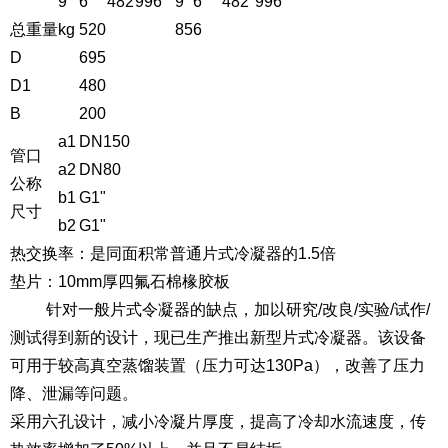
9
6
482
996
9
6
482
996
总重量kg
520
856
D
695
D1
480
B
200
a1
DN150
管口
a2
DN80
公称
b1
G1"
尺寸
b2
G1"
热交换率：是同面积常普通片式冷凝器的1.5倍
垫片：10mm厚四氟石棉椽胶板
针对一般片式令凝器的缺点，加以研究/改良/实验/试作/
测试得到新的设计，现已生产推出新型片式冷凝器。该设备
可用于较高真空蒸馏装置（压力可达130Pa），改善了压力
降、泄漏等问题。
采用六孔设计，减小冷凝片厚度，提高了冷却水流速度，传