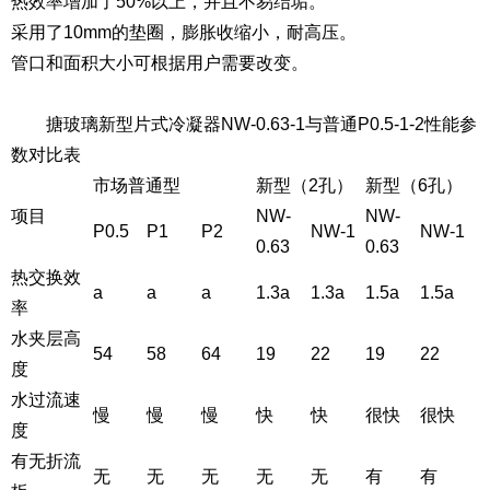
热效率增加了50%以上，并且不易结垢。
采用了10mm的垫圈，膨胀收缩小，耐高压。
管口和面积大小可根据用户需要改变。
搪玻璃新型片式冷凝器NW-0.63-1与普通P0.5-1-2性能参
数对比表
市场普通型
新型（2孔）
新型（6孔）
项目
NW-
NW-
P0.5
P1
P2
NW-1
NW-1
0.63
0.63
热交换效
a
a
a
1.3a
1.3a
1.5a
1.5a
率
水夹层高
54
58
64
19
22
19
22
度
水过流速
慢
慢
慢
快
快
很快
很快
度
有无折流
无
无
无
无
无
有
有