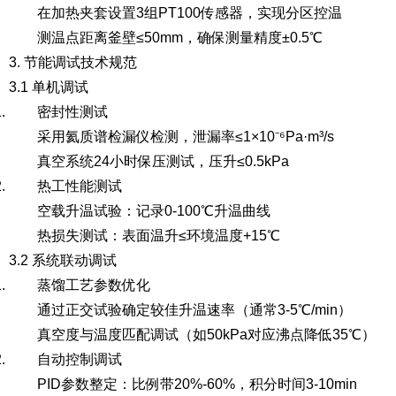
在加热夹套设置3组PT100传感器，实现分区控温
测温点距离釜壁≤50mm，确保测量精度±0.5℃
3. 节能调试技术规范
3.1 单机调试
密封性测试
采用氦质谱检漏仪检测，泄漏率≤1×10⁻⁶Pa·m³/s
真空系统24小时保压测试，压升≤0.5kPa
热工性能测试
空载升温试验：记录0-100℃升温曲线
热损失测试：表面温升≤环境温度+15℃
3.2 系统联动调试
蒸馏工艺参数优化
通过正交试验确定较佳升温速率（通常3-5℃/min）
真空度与温度匹配调试（如50kPa对应沸点降低35℃）
自动控制调试
PID参数整定：比例带20%-60%，积分时间3-10min