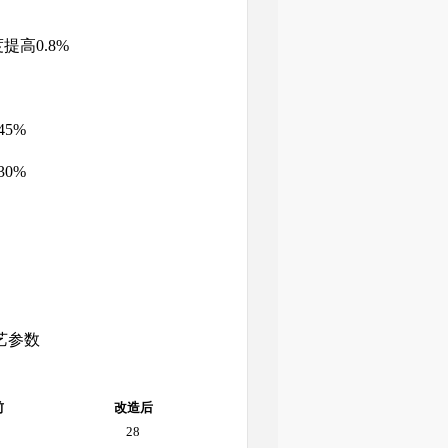
提高0.8%
45%
30%
工艺参数
前
改造后
28