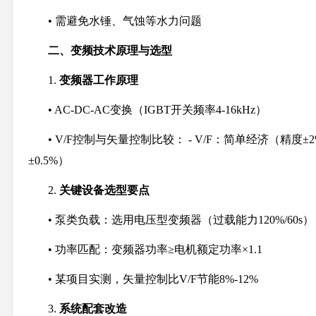
• 需避免水锤、气蚀等水力问题
二、变频技术原理与选型
1.
变频器工作原理
• AC-DC-AC变换（IGBT开关频率4-16kHz）
• V/F控制与矢量控制比较： - V/F：简单经济（精度±
±0.5%）
2.
关键设备选型要点
• 泵类负载：选用电压型变频器（过载能力120%/60s）
• 功率匹配：变频器功率≥电机额定功率×1.1
• 某项目实测，矢量控制比V/F节能8%-12%
3.
系统配套改造