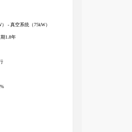
W） - 真空系统（75kW）
期1.8年
行
8%