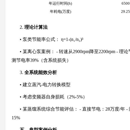
年运行时间(h)
6500
年耗电(万度)
29.25
2.
理论计算法
• 泵类节能率公式： η=1-(n₁/n₂)³
• 某离心泵案例： - 转速从2900rpm降至2200rpm - 理论节电率=
测节电率39%（含系统损失）
3.
全系统能效分析
• 建立蒸汽-电力转换模型
• 考虑变频器自身损耗（2%-5%）
• 某蒸馏系统综合节能评估： - 直接节电：28万度/年
15%
五、典型案例分析