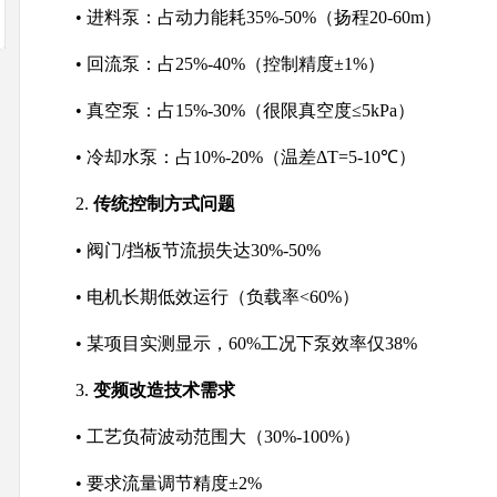
• 进料泵：占动力能耗35%-50%（扬程20-60m）
• 回流泵：占25%-40%（控制精度±1%）
• 真空泵：占15%-30%（很限真空度≤5kPa）
• 冷却水泵：占10%-20%（温差ΔT=5-10℃）
2.
传统控制方式问题
• 阀门/挡板节流损失达30%-50%
• 电机长期低效运行（负载率<60%）
• 某项目实测显示，60%工况下泵效率仅38%
3.
变频改造技术需求
• 工艺负荷波动范围大（30%-100%）
• 要求流量调节精度±2%