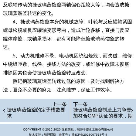
及联轴传动的搪玻璃蒸馏釜两轴偏心距较大等，均会造成搪
玻璃蒸馏釜转速的变化。
4、搪玻璃蒸馏釜本身的机械故障。叶轮与反应罐轴紧固
螺母松脱或反应罐轴变形弯曲，造成叶轮多移，直接与反应
罐体摩擦，或轴承损坏，都有可能降低搪玻璃蒸馏釜的转
速。
5、动力机维修不录。电动机因绕组烧毁，而失磁，维修
中绕组匝数、线径、接线方法的改变，或维修中故障未彻底
排除因素也会使搪玻璃蒸馏釜转速改变。
熟记搪玻璃蒸馏釜转速过低的原因，及时找到解决方
法，避免不必要的麻烦，注意维护，保证工作效率。
上一条
下一条
搪玻璃蒸馏釜的定子槽数要
搪玻璃蒸馏釜制造上力争更
求
加符合GMP认证的要求，期
望在多个领域得到广泛应用
COPYRIGHT © 2015-2020 版权信息：淄博千盛化工设备有限公司
技术支持：酷玛网络 备案号：
鲁ICP备2023007518号-4