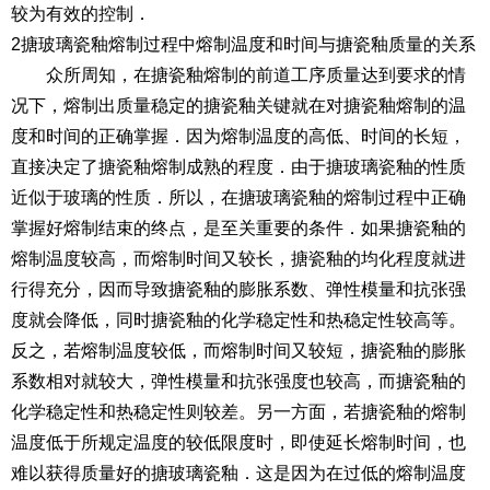
较为有效的控制．
2搪玻璃瓷釉熔制过程中熔制温度和时间与搪瓷釉质量的关系
众所周知，在搪瓷釉熔制的前道工序质量达到要求的情
况下，熔制出质量稳定的搪瓷釉关键就在对搪瓷釉熔制的温
度和时间的正确掌握．因为熔制温度的高低、时间的长短，
直接决定了搪瓷釉熔制成熟的程度．由于搪玻璃瓷釉的性质
近似于玻璃的性质．所以，在搪玻璃瓷釉的熔制过程中正确
掌握好熔制结束的终点，是至关重要的条件．如果搪瓷釉的
熔制温度较高，而熔制时间又较长，搪瓷釉的均化程度就进
行得充分，因而导致搪瓷釉的膨胀系数、弹性模量和抗张强
度就会降低，同时搪瓷釉的化学稳定性和热稳定性较高等。
反之，若熔制温度较低，而熔制时间又较短，搪瓷釉的膨胀
系数相对就较大，弹性模量和抗张强度也较高，而搪瓷釉的
化学稳定性和热稳定性则较差。另一方面，若搪瓷釉的熔制
温度低于所规定温度的较低限度时，即使延长熔制时间，也
难以获得质量好的搪玻璃瓷釉．这是因为在过低的熔制温度