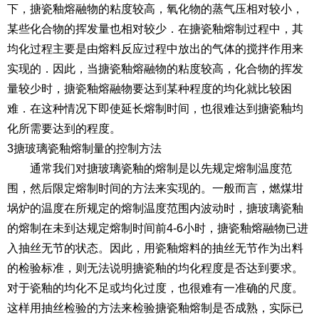
下，搪瓷釉熔融物的粘度较高，氧化物的蒸气压相对较小，
某些化合物的挥发量也相对较少．在搪瓷釉熔制过程中，其
均化过程主要是由熔料反应过程中放出的气体的搅拌作用来
实现的．因此，当搪瓷釉熔融物的粘度较高，化合物的挥发
量较少时，搪瓷釉熔融物要达到某种程度的均化就比较困
难．在这种情况下即使延长熔制时间，也很难达到搪瓷釉均
化所需要达到的程度。
3搪玻璃瓷釉熔制量的控制方法
通常我们对搪玻璃瓷釉的熔制是以先规定熔制温度范
围，然后限定熔制时间的方法来实现的。一般而言，燃煤坩
埚炉的温度在所规定的熔制温度范围内波动时，搪玻璃瓷釉
的熔制在未到达规定熔制时间前4-6小时，搪瓷釉熔融物已进
入抽丝无节的状态。因此，用瓷釉熔料的抽丝无节作为出料
的检验标准，则无法说明搪瓷釉的均化程度是否达到要求。
对于瓷釉的均化不足或均化过度，也很难有一准确的尺度。
这样用抽丝检验的方法来检验搪瓷釉熔制是否成熟，实际已