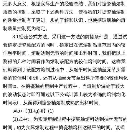
无多大意义。根据实际生产的经验总结，我们对搪瓷釉熔制
质量的控制，采取了下述两种方法，使得我们对搪瓷釉熔制
的质量控制有了更进一步的了解和认识，也使搪玻璃釉的熔
制质量控制更为稳定。
3.1经验公式方法。采用这一方法的前提条件是，通过试
验确定搪瓷釉配方的同时，确定出在该熔制温度范围内的较
佳融平时间，熔制达到无节的时间和出料时间，我们把以上
测得的几种时间看作为熔制该配方的较佳熔制时间。这样我
们就得到了该配方熔制过程中，从融平时间至抽丝无节所需
要的较佳时间段tf，还有从抽丝无节至出料所需要的较佳均化
时间to。在搪瓷釉的熔制生产过程中，当熔制炉温处于较大
的波动状态时即可通过以下公式计算出较为准确的熔制均化
时间段t，从而得到搪瓷釉熔制成熟的出料时间。
t=to+【(t1-tg)-tf】(1)
(1)式中t，为实际熔制过程中搪瓷釉熔料达到抽丝无节的
时间，tg为实际熔制过程中搪瓷釉熔料达融平的时间。该式