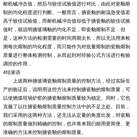
耐机械冲击值，然后与较佳试验值进行对比，由此对瓷釉熔
制的均化程度进行判断。一般而言，搪瓷釉的耐温急变值若
高于较佳试验值，而耐机械冲击值却低于搪瓷釉的较佳试验
值时，就说明搪玻璃釉的均化不足，即瓷釉熔制不足．但
是，这种方法的检测需要的时间周期太长，所以无法用来检
测每次熔制的均化程度，而只能作为对批量熔制的瓷釉熔制
质量进行整体检测控制，从而起到对经验公式方法进行检验
调控的作用．
4结束语
上述两种搪玻璃瓷釉熔制质量的控制方法，经过实际生
产的验证后，说明用这些方法来控制搪瓷釉的熔制质量，可
以使燃煤坩埚炉窑的搪瓷釉熔制质量较为稳定。同时，它也
克服了以往搪瓷釉熔制质量控制方法中的不足之处。目前，
我们采用的这两种方法，还无法从定量的角度出发，对瓷釉
的熔制质量做到精确的控制，也许将来我们能用更简便、更
准确的方法来控制搪瓷釉的熔制质量。