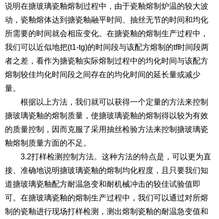
说明在搪玻璃瓷釉熔制过程中，由于瓷釉熔制炉温的较大波
动，瓷釉熔体达到搪瓷釉融平时间、抽丝无节的时间和均化
所需要的时间就会相应变化。在搪瓷釉的熔制生产过程中，
我们可以近似地把(t1-tg)的时间段与该配方熔制的tf时间段两
者之差，看作为搪瓷釉实际熔制过程中的均化时间与该配方
熔制较佳均化时间段之间存在的均化时间的延长量或减少
量。
根据以上方法，我们就可以获得一个定量的方法来控制
搪玻璃瓷釉的熔制质量，使搪玻璃瓷釉的熔制得以较为有效
的质量控制，因而克服了采用抽丝检验方法来控制搪玻璃瓷
釉熔制质量方面的不足。
3.2打样检测控制方法。这种方法的特点是，可以更为直
接、准确地说明搪玻璃瓷釉的熔制均化程度，且只要我们知
道搪玻璃瓷釉配方耐温急变和耐机械冲击的较佳试验值即
可。在搪玻璃瓷釉的熔制生产过程中，我们可以通过对所熔
制的瓷釉进行现场打样检测，测出熔制瓷釉的耐温急变值和