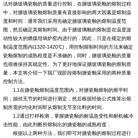
法对搪玻璃瓷釉的质量进行控制．在搪玻璃瓷釉的熔制过程
中，对搪玻璃瓷釉熔制质量有直接影响的两大因素是熔制温
度和时间．通常我们采用先确定搪玻璃瓷釉的熔制温度范
围，然后确定其熔制时间。由于搪玻璃釉的熔制是在温度波
动性较大的燃煤坩埚炉窑内进行的．因此，只是在规定的熔
制温度范围内(1320-1420℃)，用控制熔制时间的方法来确定
瓷釉熔制的成熟程度是不准确的，同时，搪玻璃瓷釉的质量
也很难保持其稳定性。为了更好地保证搪玻璃瓷釉的熔制质
量，本文将介绍一下我厂现阶段熔制搪瓷釉采用的两种质量
控制方法。
1.1在搪瓷釉熔制温度范围内，对搪瓷釉熔制的熔平时
间，抽丝无节的时间进行测定，然后根据经验公式推算出熔
制所需的均化时间即从熔制无节至出料的时间。
1.2通过打样检测，掌握搪瓷釉的耐温急变性和耐机械冲
击性能，由此判断所熔制出的搪瓷釉的成熟程度．
根据以上两种方法，我们即可对搪瓷釉的熔制过程进行